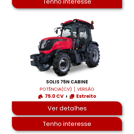
Tenho interesse
SOLIS 75N CABINE
POTÊNCIA(CV)
│
VERSÃO
75.0 CV
Estreito
Ver detalhes
Tenho interesse