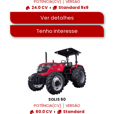
POTÊNCIA(CV)
│
VERSÃO
24.0 CV
Standard 9x9
Ver detalhes
Tenho interesse
SOLIS 60
POTÊNCIA(CV)
│
VERSÃO
60.0 CV
Standard