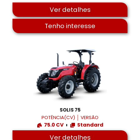
Ver detalhes
Tenho interesse
SOLIS 75
POTÊNCIA(CV)
│
VERSÃO
75.0 CV
Standard
Ver detalhes