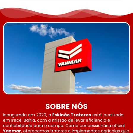
SOBRE NÓS
Inaugurada em 2020, a
Eskinão Tratores
está localizada
em Irecê, Bahia, com a missão de levar eficiência e
confiabilidade para o campo. Como concessionária oficial
Yanmar
, oferecemos tratores e implementos agrícolas que