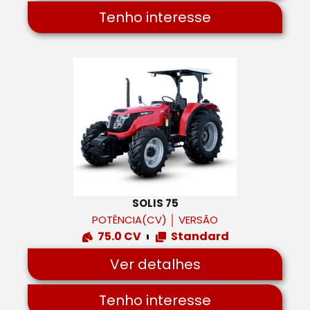
Tenho interesse
SOLIS 75
POTÊNCIA(CV)
│
VERSÃO
75.0 CV
Standard
Ver detalhes
Tenho interesse