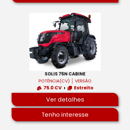
SOLIS 75N CABINE
POTÊNCIA(CV)
│
VERSÃO
75.0 CV
Estreito
Ver detalhes
Tenho interesse