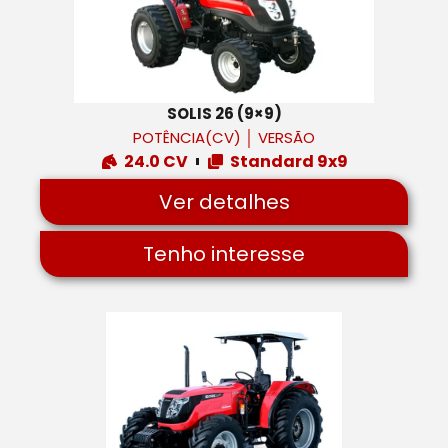
SOLIS 26 (9×9)
POTÊNCIA(CV)
│
VERSÃO
24.0 CV
Standard 9x9
Ver detalhes
Tenho interesse