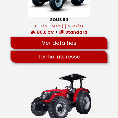
SOLIS 80
POTÊNCIA(CV)
│
VERSÃO
80.0 CV
Standard
Ver detalhes
Tenho interesse