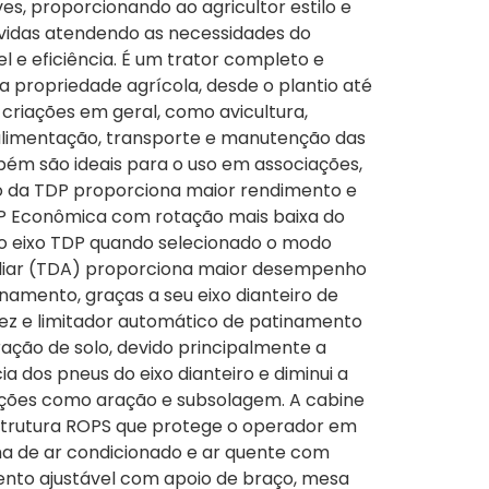
ves, proporcionando ao agricultor estilo e
vidas atendendo as necessidades do
 e eficiência. É um trator completo e
 propriedade agrícola, desde o plantio até
m criações em geral, como avicultura,
 alimentação, transporte e manutenção das
mbém são ideais para o uso em associações,
uso da TDP proporciona maior rendimento e
P Econômica com rotação mais baixa do
o eixo TDP quando selecionado o modo
xiliar (TDA) proporciona maior desempenho
inamento, graças a seu eixo dianteiro de
tez e limitador automático de patinamento
ação de solo, devido principalmente a
a dos pneus do eixo dianteiro e diminui a
ções como aração e subsolagem. A cabine
estrutura ROPS que protege o operador em
a de ar condicionado e ar quente com
sento ajustável com apoio de braço, mesa