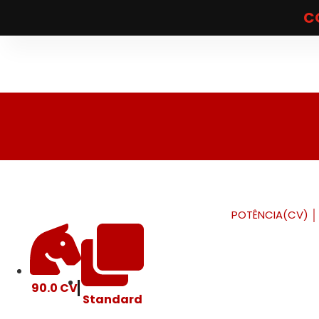
C
POTÊNCIA(CV)
│
90.0 CV
Standard