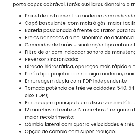
porta copos dobrável, faróis auxiliares dianteiro e tr
Painel de instrumentos moderno com indicado
Capô basculante, com mola à gás, maior faci
Bateria posicionada à frente do trator para fa
Freios banhados à óleo, sinônimo de eficiênci
Comandos de faróis e sinalização tipo automot
Filtro de ar com indicador sonoro de manuten
Reversor sincronizado;
Direção hidrostática, operação mais rápida e 
Faróis tipo projetor com design moderno, maior
Embreagem dupla com TDP Independente;
Tomada potência de três velocidades: 540, 5
eixo TDP);
Embreagem principal com disco cerametálico
12 marchas à frente e 12 marchas à ré: gama 
maior recobrimento;
Câmbio lateral com quatro velocidades e três 
Opção de câmbio com super redução;