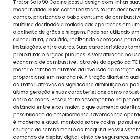
Trator Solis 90 Cabine possui design com linhas sua
modernidade. Suas características foram desenvol
campo, priorizando o baixo consumo de combustível
multiuso destinado à maioria das operações em uma
a colheita de grãos e silagem. Pode ser utilizado e
suinocultura, pecuária, realizando operações para
instalações, entre outros. Suas características ta
prefeituras e órgãos públicos. A versatilidade no 
economia de combustível, através da opção da TD
motor e também através da inversão da rotação d
proporcional em marcha ré. A tração dianteira au
ao trator, através da significante diminuição de pat
última geração e suas características como robus
entre as rodas. Possui forte desempenho na prepar
distância entre eixos maior, o que aumenta aderênci
possibilidade de empinamento, favorecendo opera
é moderna e atual, montada sobre coxins, possui 
situação de tombamento da máquina. Possui sistem
comando de display digital, cinto de segurança, as